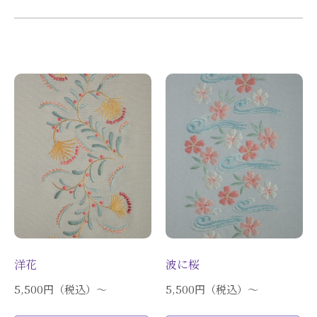
日本刺繡入門セット
通信コース
刺繍キット・ミニ色紙
楽器・ねこ
干支
初級向け
上級向け
刺繍キット・小物
刺繍キット・半襟
洋花
波に桜
刺繍キット・色紙
5,500円（税込）〜
5,500円（税込）〜