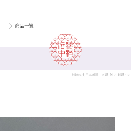
商品一覧
伝統の技 日本刺繍・京繍［中村刺繍・