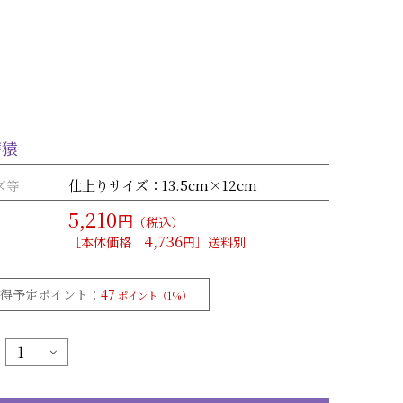
磨猿
仕上りサイズ：13.5cm×12cm
ズ等
5,210
円
（税込）
4,736
［本体価格
円］送料別
獲得予定ポイント：
47
ポイント（1%）