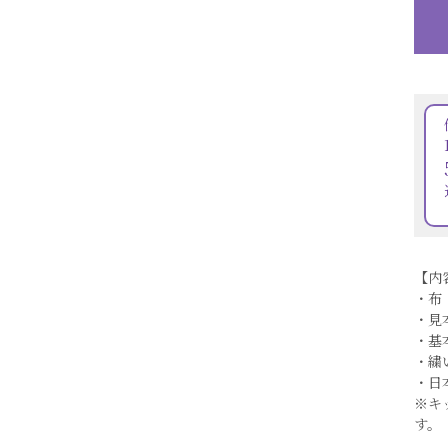
【内
・布
・見
・基
・繍
・日
※キ
す。