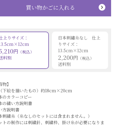
買い物かごに入れる
仕上りサイズ：
日本刺繡糸なし 仕上
13.5cm×12cm
りサイズ：
5,210
13.5cm×12cm
円
（税込）
2,200
円
送料別
（税込）
送料別
容物】
（下絵を描いたもの）約18cm×20cm
本のカラーコピー
本の繍い方説明書
い方説明書
本刺繍糸（糸なしのセットには含まれません。）
ットの制作には刺繍針、刺繍枠、掛け糸が必要になりま