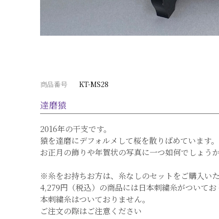
商品番号
KT-MS28
達磨猿
2016年の干支です。
猿を達磨にデフォルメして桜を散りばめています。
お正月の飾りや年賀状の写真に一つ如何でしょう
※糸をお持ちお方は、糸なしのセットをご購入い
4,279円（税込）の商品には日本刺繍糸がついてお
本刺繍糸はついておりません。
ご注文の際はご注意ください